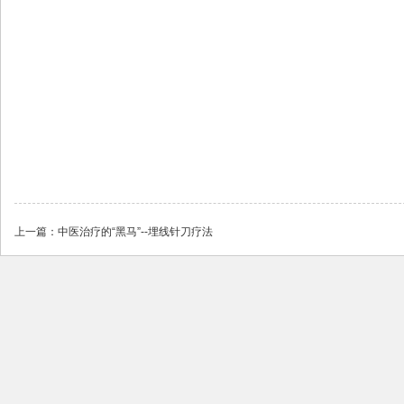
上一篇：
中医治疗的“黑马”--埋线针刀疗法