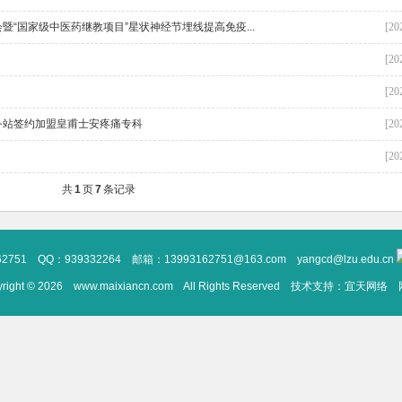
“国家级中医药继教项目”星状神经节埋线提高免疫...
[20
[20
[20
务站签约加盟皇甫士安疼痛专科
[20
[20
共
1
页
7
条记录
1 QQ：939332264 邮箱：13993162751@163.com yangcd@lzu.edu.cn
t © 2026 www.maixiancn.com All Rights Reserved 技术支持：
宜天网络
网