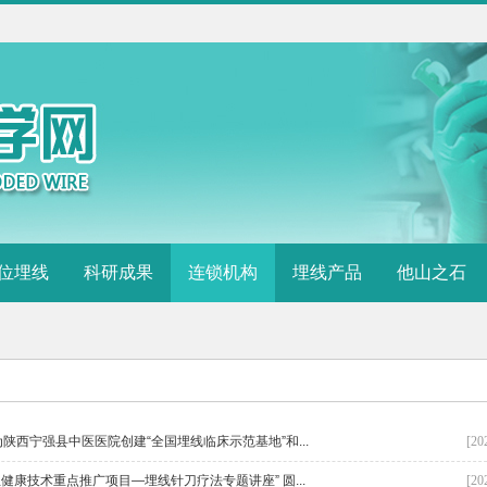
位埋线
科研成果
连锁机构
埋线产品
他山之石
西宁强县中医医院创建“全国埋线临床示范基地”和...
[20
健康技术重点推广项目—埋线针刀疗法专题讲座” 圆...
[20