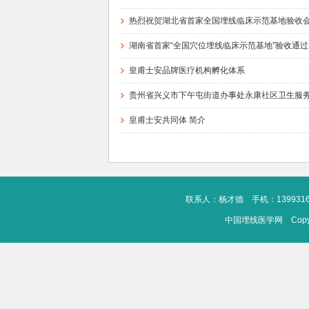
热烈祝贺湖北省首家全国埋线临床示范基地验收会暨
湖南省首家“全国穴位埋线临床示范基地”验收通过
皇甫士安品牌医疗机构孵化体系
贵州省兴义市下午屯街道办事处永康社区卫生服
皇甫士安共同体 简介
联系人：杨才德 手机：1399316275
中国埋线医学网 Copyrigh