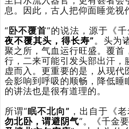
至口水流入器官，更有甚者会
息。因此，古人把仰面睡觉视作
“
卧不覆首
”的说法，源于《千
夜不覆其头，得长寿”
。头为
聚之所，气血运行旺盛。覆首
行，二来可能引发头部出汗，
虚而入。更重要的是，从现代
会影响到呼吸的顺畅，降低睡
的讲法也是很有道理的。
所谓“
眠不北向”
，出自于《老
勿北卧，谓避阴气
”。《千金