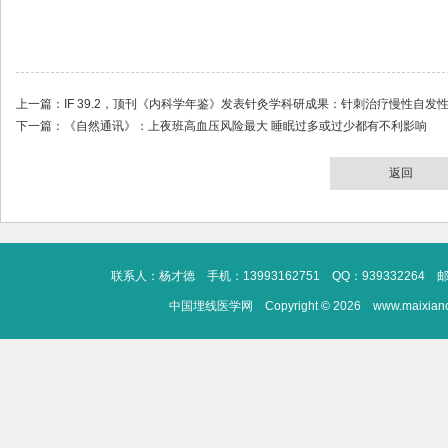
上一篇：
IF 39.2，顶刊《内科学年鉴》发表针灸学科研成果：针刺治疗慢性自
下一篇：
《自然通讯》：上夜班高血压风险最大 睡眠过多或过少都有不利影响
返回
联系人：杨才德 手机：13993162751 QQ：939332264 邮箱：13
中国埋线医学网 Copyright © 2026 www.maixianc